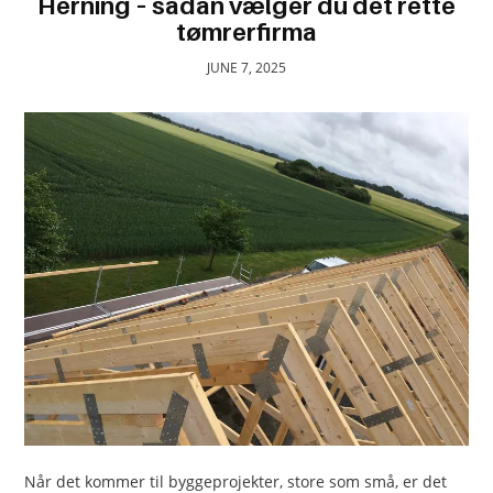
Herning – sådan vælger du det rette
TRAVEL
tømrerfirma
ACTIVITIES
JUNE 7, 2025
CONTACT
US
Når det kommer til byggeprojekter, store som små, er det